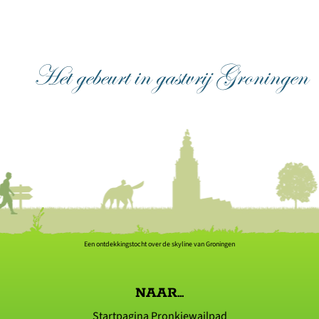
Een ontdekkingstocht over de skyline van Groningen
NAAR...
Startpagina Pronkjewailpad