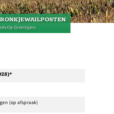
PRONKJEWAILPOSTEN
stvrije Groningers
028)*
ngen (op afspraak)