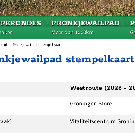
PPERONDES
PRONKJEWAILPAD
maken
Meer dan 1000km
Ga
epunten Pronkjewailpad stempelkaart
onkjewailpad stempelkaart
Westroute (2026 - 2
Groningen Store
raak)
Vitaliteitscentrum Groni