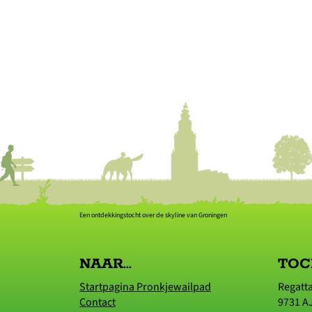
Een ontdekkingstocht over de skyline van Groningen
NAAR...
TOC
Startpagina Pronkjewailpad
Regatt
Contact
9731 A