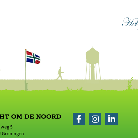
HT OM DE NOORD
aweg 5
J
Groningen