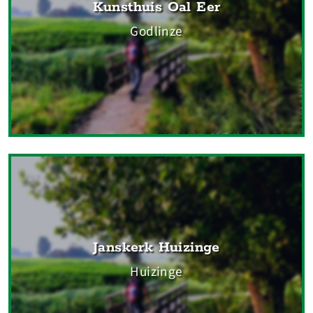
Kunsthuis Oal Eer
Godlinze
Janskerk Huizinge
Huizinge