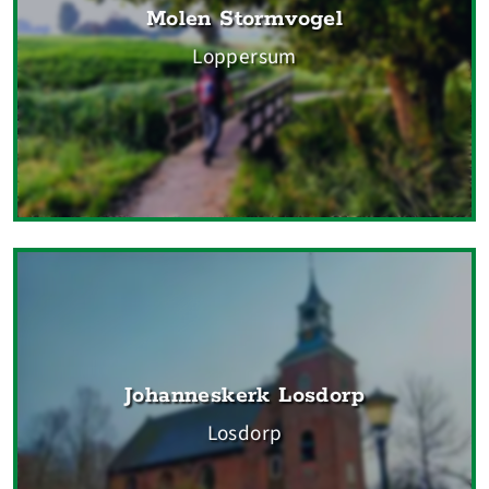
Molen Stormvogel
Loppersum
Johanneskerk Losdorp
Losdorp