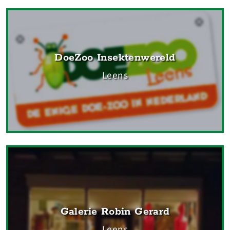
DoeZoo Insektenwereld
Leens
Galerie Robin Gerard
Leens