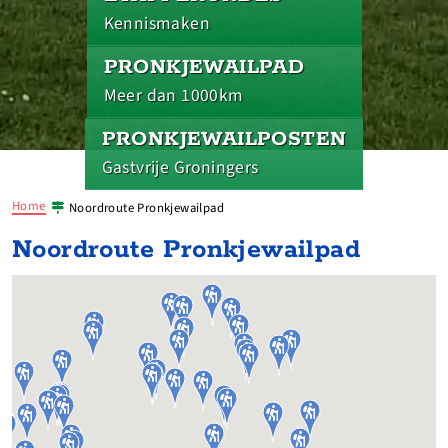
Kennismaken
PRONKJEWAILPAD
Meer dan 1000km
PRONKJEWAILPOSTEN
Gastvrije Groningers
Home
Noordroute Pronkjewailpad
Noordroute Pronkjewailpad










































