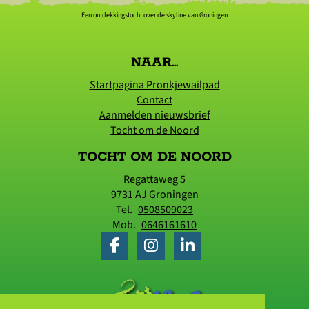
Een ontdekkingstocht over de skyline van Groningen
NAAR...
Startpagina Pronkjewailpad
Contact
Aanmelden nieuwsbrief
Tocht om de Noord
TOCHT OM DE NOORD
Regattaweg 5
9731 AJ
Groningen
Tel.
0508509023
Mob.
0646161610