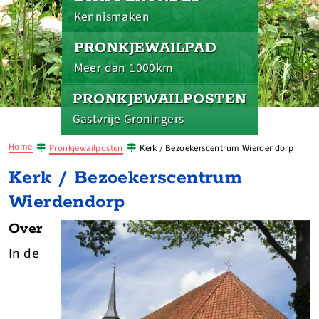
Kennismaken
PRONKJEWAILPAD
Meer dan 1000km
PRONKJEWAILPOSTEN
Gastvrije Groningers
Home
Pronkjewailposten
Kerk / Bezoekerscentrum Wierdendorp
Kerk / Bezoekerscentrum
Wierdendorp
Over
In de