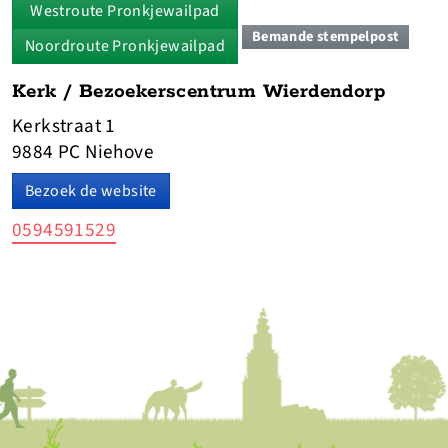
Westroute Pronkjewailpad
Bemande stempelpost
Noordroute Pronkjewailpad
Kerk / Bezoekerscentrum Wierdendorp
Kerkstraat 1
9884 PC Niehove
Bezoek de website
0594591529