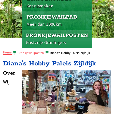
Kennismaken
PRONKJEWAILPAD
Meer dan 1000km
PRONKJEWAILPOSTEN
Gastvrije Groningers
Home
Pronkjewailposten
Diana's Hobby Paleis Zijldijk
Diana's Hobby Paleis Zijldijk
Over
Wij