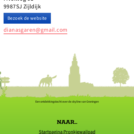
9987SJ Zijldijk
Bezoek de website
dianasgaren@gmail.com
Een ontdekkingstocht over de skyline van Groningen
NAAR...
Startpagina Pronkjewailpad