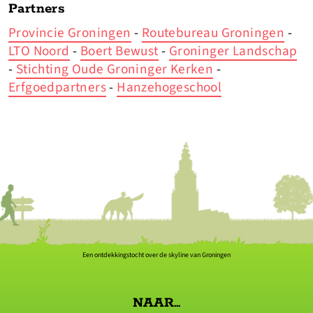
Partners
Provincie Groningen
-
Routebureau Groningen
-
LTO Noord
-
Boert Bewust
-
Groninger Landschap
-
Stichting Oude Groninger Kerken
-
Erfgoedpartners
-
Hanzehogeschool
Een ontdekkingstocht over de skyline van Groningen
NAAR...