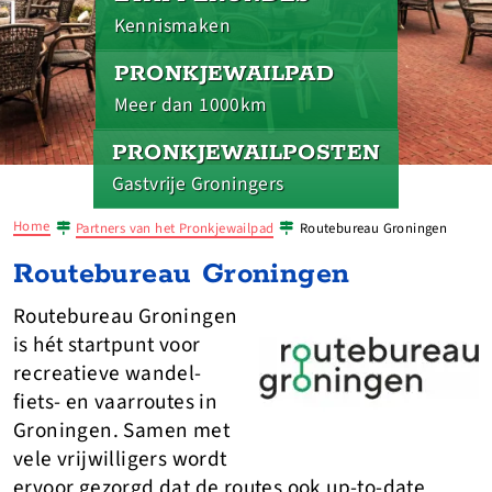
Kennismaken
PRONKJEWAILPAD
Meer dan 1000km
PRONKJEWAILPOSTEN
Gastvrije Groningers
Home
Partners van het Pronkjewailpad
Routebureau Groningen
Routebureau Groningen
Routebureau Groningen
is hét startpunt voor
recreatieve wandel-
fiets- en vaarroutes in
Groningen. Samen met
vele vrijwilligers wordt
ervoor gezorgd dat de routes ook up-to-date