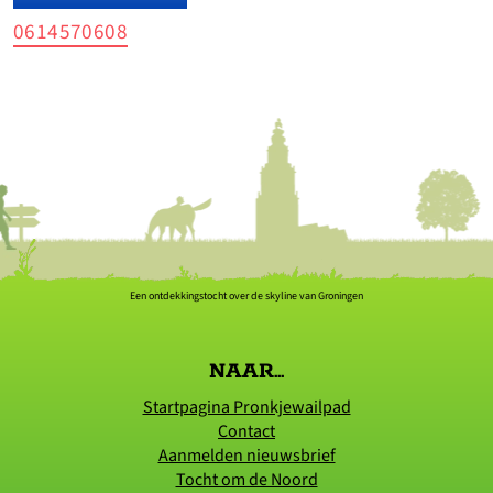
0614570608
Een ontdekkingstocht over de skyline van Groningen
NAAR...
Startpagina Pronkjewailpad
Contact
Aanmelden nieuwsbrief
Tocht om de Noord