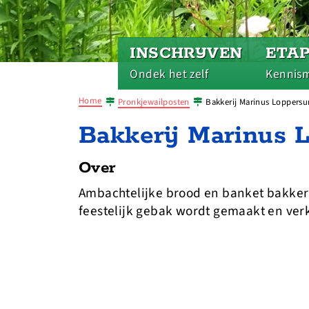
INSCHRIJVEN
ETA
Ondek het zelf
Kennis
Home
Pronkjewailposten
Bakkerij Marinus Loppers
Bakkerij Marinus 
Over
Ambachtelijke brood en banket bakkeri
feestelijk gebak wordt gemaakt en ver