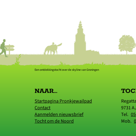
Een ontdekkingstocht over de skyline van Groningen
NAAR...
TOC
Startpagina Pronkjewailpad
Regatt
Contact
9731 A
Aanmelden nieuwsbrief
Tel.
05
Tocht om de Noord
Mob.