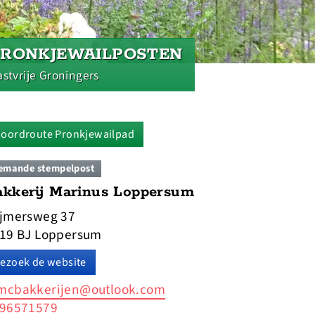
PRONKJEWAILPOSTEN
stvrije Groningers
oordroute Pronkjewailpad
emande stempelpost
akkerij Marinus Loppersum
jmersweg 37
19 BJ Loppersum
ezoek de website
cbakkerijen@outlook.com
96571579