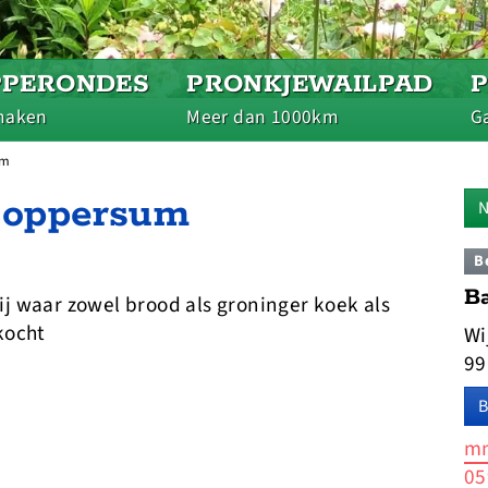
PPERONDES
PRONKJEWAILPAD
maken
Meer dan 1000km
Ga
um
Loppersum
N
B
B
j waar zowel brood als groninger koek als
kocht
Wi
99
B
mm
05