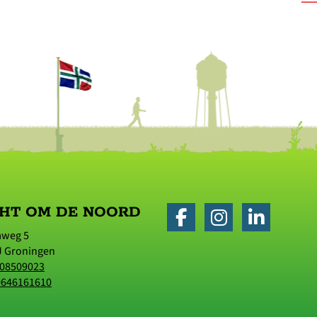
HT OM DE NOORD
aweg 5
J
Groningen
08509023
0646161610