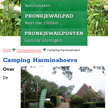
Kennismaken
PRONKJEWAILPAD
Meer dan 1000km
PRONKJEWAILPOSTEN
Gastvrije Groningers
Home
Pronkjewailposten
Camping Harminahoeve
Camping Harminahoeve
Over
De