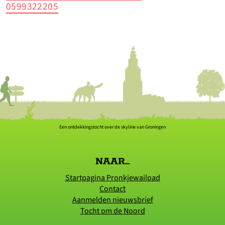
0599322205
Een ontdekkingstocht over de skyline van Groningen
NAAR...
Startpagina Pronkjewailpad
Contact
Aanmelden nieuwsbrief
Tocht om de Noord