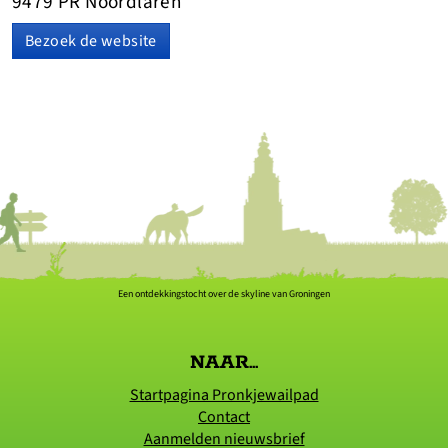
9479 PR Noordlaren
Bezoek de website
Een ontdekkingstocht over de skyline van Groningen
NAAR...
Startpagina Pronkjewailpad
Contact
Aanmelden nieuwsbrief