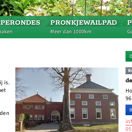
PPERONDES
PRONKJEWAILPAD
maken
Meer dan 1000km
Ga
O
B
de
 is.
het
Ho
96
B
uden
in
05