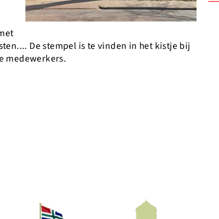
 met
ten....
De stempel is te vinden in het kistje bij
nze medewerkers.