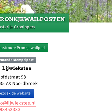
PRONKJEWAILPOSTEN
stvrije Groningers
ostroute Pronkjewailpad
emande stempelpost
 Lijwiekstee
ofdstraat 98
35 AX Noordbroek
ezoek de website
fo@lijwiekstee.nl
98452333