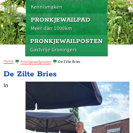
Kennismaken
PRONKJEWAILPAD
Meer dan 1000km
PRONKJEWAILPOSTEN
Gastvrije Groningers
Home
Pronkjewailposten
De Zilte Bries
De Zilte Bries
In