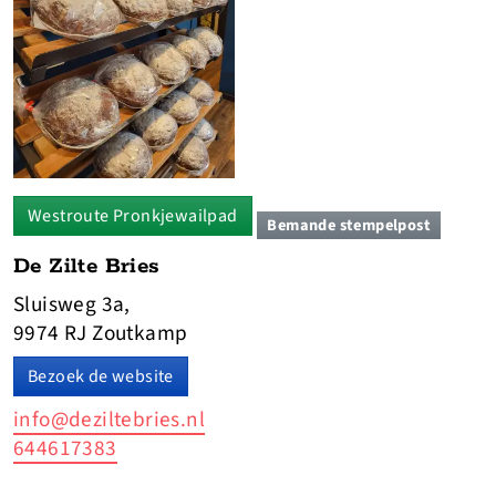
Westroute Pronkjewailpad
Bemande stempelpost
De Zilte Bries
Sluisweg 3a,
9974 RJ Zoutkamp
Bezoek de website
info@deziltebries.nl
644617383