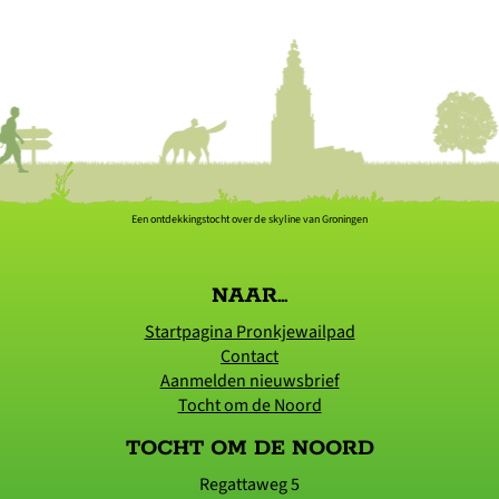
Een ontdekkingstocht over de skyline van Groningen
NAAR...
Startpagina Pronkjewailpad
Contact
Aanmelden nieuwsbrief
Tocht om de Noord
TOCHT OM DE NOORD
Regattaweg 5