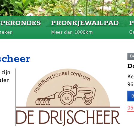
PPERONDES
PRONKJEWAILPAD
maken
Meer dan 1000km
Ga
scheer
B
D
zijn
Ke
alen
96
B
05