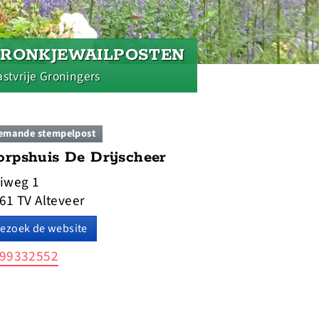
PRONKJEWAILPOSTEN
stvrije Groningers
emande stempelpost
orpshuis De Drijscheer
iweg 1
61 TV Alteveer
ezoek de website
99332552