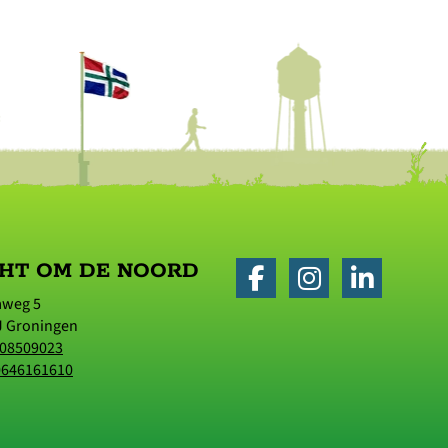
HT OM DE NOORD
aweg 5
J
Groningen
08509023
0646161610