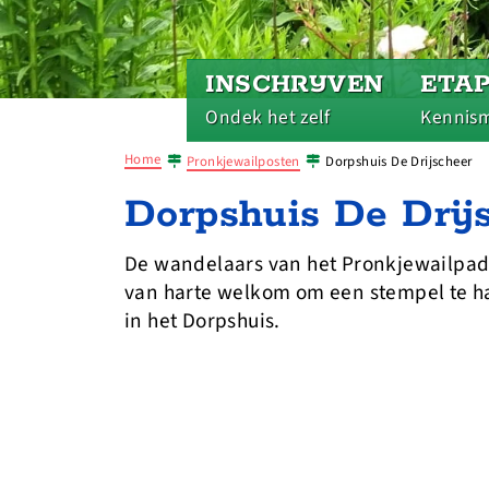
INSCHRIJVEN
ETA
Ondek het zelf
Kennis
Home
Pronkjewailposten
Dorpshuis De Drijscheer
Dorpshuis De Drij
De wandelaars van het Pronkjewailpad 
van harte welkom om een stempel te h
in het Dorpshuis.