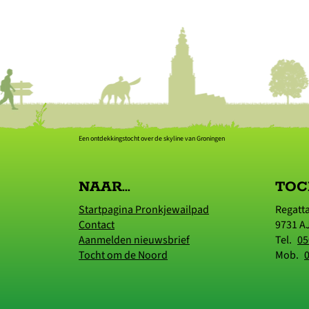
Een ontdekkingstocht over de skyline van Groningen
NAAR...
TOC
Startpagina Pronkjewailpad
Regatt
Contact
9731 A
Aanmelden nieuwsbrief
Tel.
05
Tocht om de Noord
Mob.