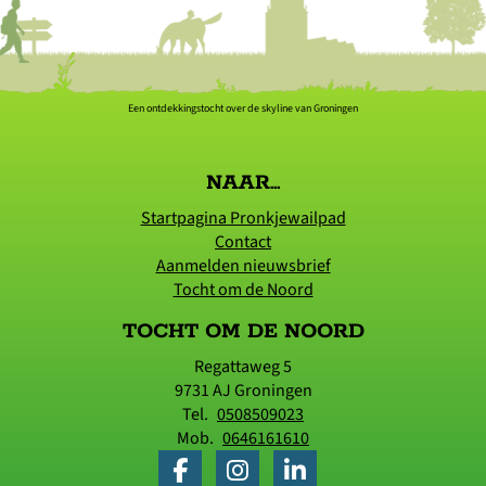
Een ontdekkingstocht over de skyline van Groningen
NAAR...
Startpagina Pronkjewailpad
Contact
Aanmelden nieuwsbrief
Tocht om de Noord
TOCHT OM DE NOORD
Regattaweg 5
9731 AJ
Groningen
Tel.
0508509023
Mob.
0646161610