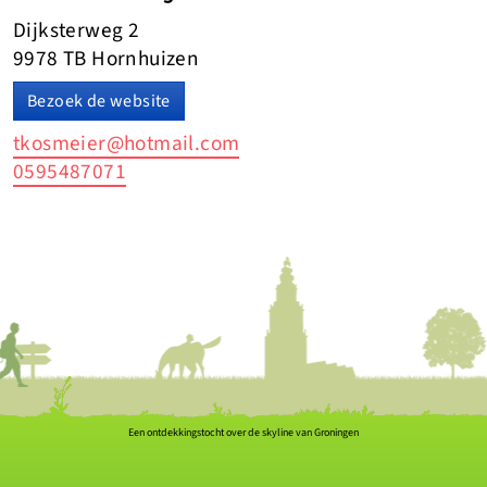
Dijksterweg 2
9978 TB Hornhuizen
Bezoek de website
tkosmeier@hotmail.com
0595487071
Een ontdekkingstocht over de skyline van Groningen