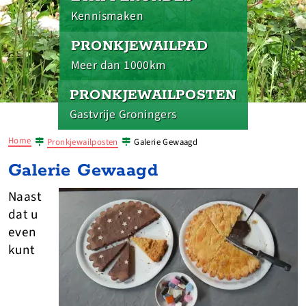
Kennismaken
PRONKJEWAILPAD
Meer dan 1000km
PRONKJEWAILPOSTEN
Gastvrije Groningers
Home
Pronkjewailposten
Galerie Gewaagd
Galerie Gewaagd
Naast
dat u
even
kunt