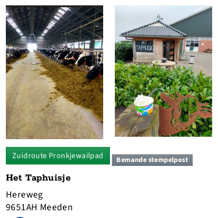
Zuidroute Pronkjewailpad
Bemande stempelpost
Het Taphuisje
Hereweg
9651AH Meeden