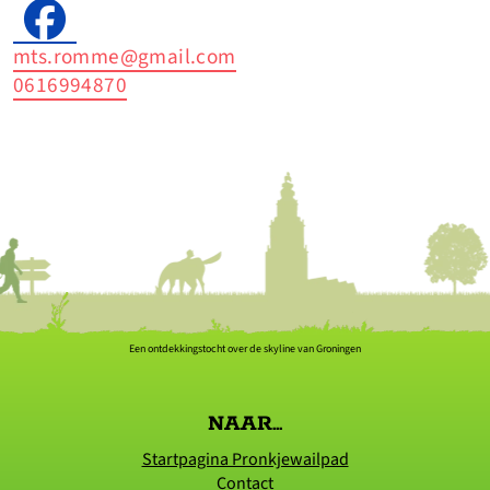
mts.romme@gmail.com
0616994870
Een ontdekkingstocht over de skyline van Groningen
NAAR...
Startpagina Pronkjewailpad
Contact