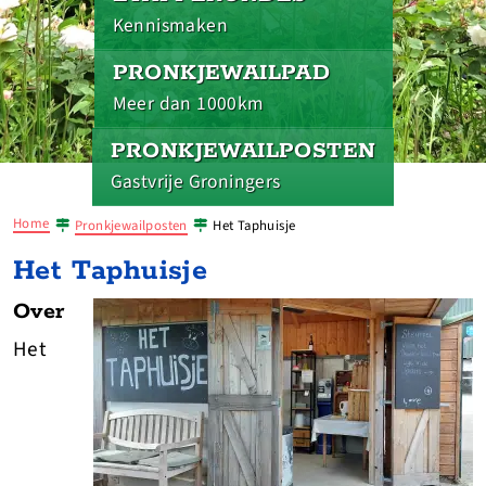
Kennismaken
PRONKJEWAILPAD
Meer dan 1000km
PRONKJEWAILPOSTEN
Gastvrije Groningers
Home
Pronkjewailposten
Het Taphuisje
Het Taphuisje
Over
Het