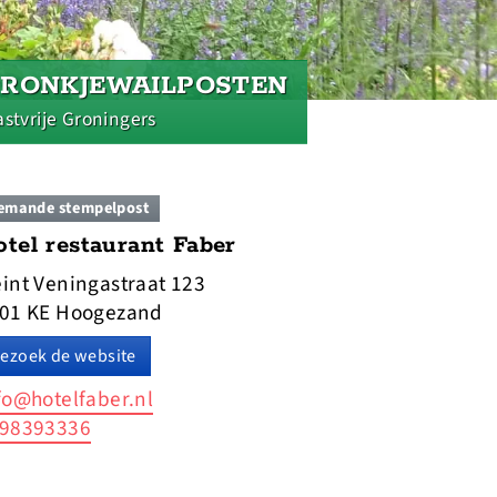
PRONKJEWAILPOSTEN
stvrije Groningers
emande stempelpost
tel restaurant Faber
int Veningastraat 123
01 KE Hoogezand
ezoek de website
fo@hotelfaber.nl
98393336