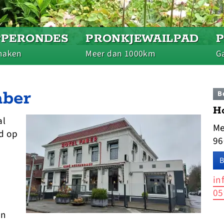
PPERONDES
PRONKJEWAILPAD
maken
Meer dan 1000km
Ga
aber
B
Ho
al
Me
id op
96
B
in
05
an