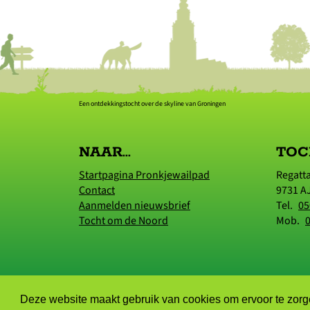
Een ontdekkingstocht over de skyline van Groningen
NAAR...
TOC
Startpagina Pronkjewailpad
Regatt
Contact
9731 A
Aanmelden nieuwsbrief
Tel.
05
Tocht om de Noord
Mob.
Deze website maakt gebruik van cookies om ervoor te zorge
© 2006 - 2026 Tocht om de Noord |
Privacyverklar