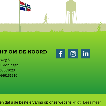
HT OM DE NOORD
aweg 5
J
Groningen
08509023
0646161610
n dat u de beste ervaring op onze website krijgt.
Lees meer
ing
|
Sitemap