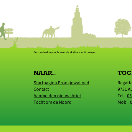
Een ontdekkingstocht over de skyline van Groningen
NAAR...
TOC
Startpagina Pronkjewailpad
Regatt
Contact
9731 A
Aanmelden nieuwsbrief
Tel.
05
Tocht om de Noord
Mob.