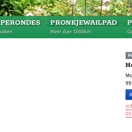
PPERONDES
PRONKJEWAILPAD
maken
Meer dan 1000km
Ga
B
Ho
Mo
99
B
in
05