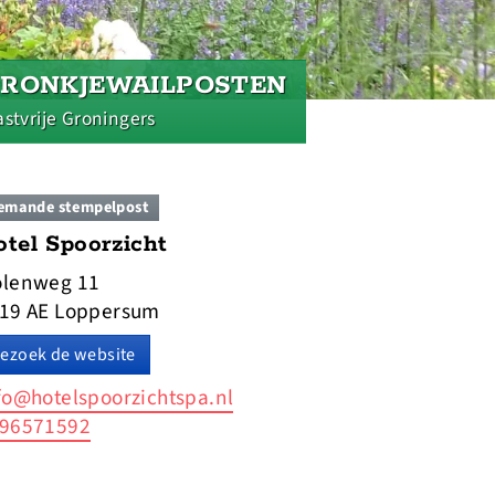
PRONKJEWAILPOSTEN
stvrije Groningers
emande stempelpost
tel Spoorzicht
lenweg 11
19 AE Loppersum
ezoek de website
fo@hotelspoorzichtspa.nl
96571592