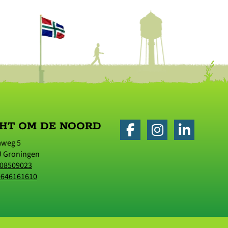
HT OM DE NOORD
aweg 5
J
Groningen
08509023
0646161610