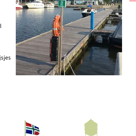
l
n
jsjes