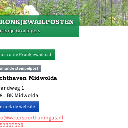
PRONKJEWAILPOSTEN
stvrije Groningers
ostroute Pronkjewailpad
emande stempelpost
achthaven Midwolda
randweg 1
81 BK Midwolda
ezoek de website
fo@watersporthuningas.nl
52307528