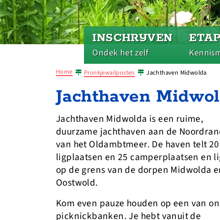
INSCHRIJVEN
ETA
Ondek het zelf
Kennis
Home
Pronkjewailposten
Jachthaven Midwolda
Jachthaven Midwo
Jachthaven Midwolda is een ruime,
duurzame jachthaven aan de Noordran
van het Oldambtmeer. De haven telt 2
ligplaatsen en 25 camperplaatsen en li
op de grens van de dorpen Midwolda e
Oostwold.
Kom even pauze houden op een van on
picknickbanken. Je hebt vanuit de