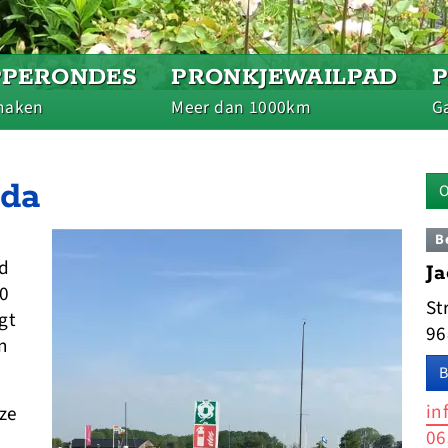
PPERONDES
PRONKJEWAILPAD
maken
Meer dan 1000km
Ga
lda
O
B
d
J
00
St
gt
96
n
B
in
ze
06