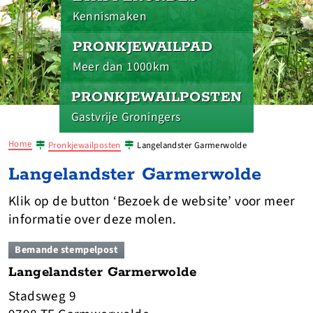
Kennismaken
PRONKJEWAILPAD
Meer dan 1000km
PRONKJEWAILPOSTEN
Gastvrije Groningers
Home
Pronkjewailposten
Langelandster Garmerwolde
Langelandster Garmerwolde
Klik op de button ‘Bezoek de website’ voor meer
informatie over deze molen.
Bemande stempelpost
Langelandster Garmerwolde
Stadsweg 9