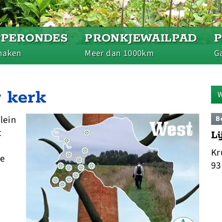
PPERONDES
PRONKJEWAILPAD
maken
Meer dan 1000km
Ga
r kerk
W
lein
B
t
Li
Kr
ze
93