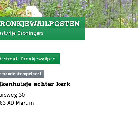
PRONKJEWAILPOSTEN
stvrije Groningers
estroute Pronkjewailpad
emande stempelpost
jkenhuisje achter kerk
uisweg 30
63 AD Marum