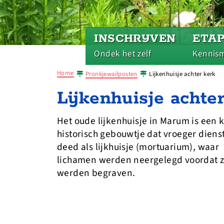
INSCHRIJVEN
ETA
Ondek het zelf
Kennis
Home
Pronkjewailposten
Lijkenhuisje achter kerk
Lijkenhuisje achte
Het oude lijkenhuisje in Marum is een k
historisch gebouwtje dat vroeger diens
deed als lijkhuisje (mortuarium), waar
lichamen werden neergelegd voordat 
werden begraven.