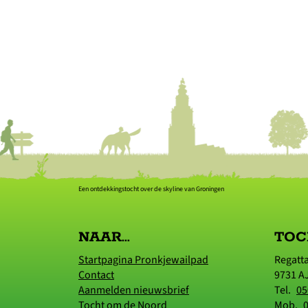
Een ontdekkingstocht over de skyline van Groningen
NAAR...
TOC
Startpagina Pronkjewailpad
Regatt
Contact
9731 A
Aanmelden nieuwsbrief
Tel.
05
Tocht om de Noord
Mob.