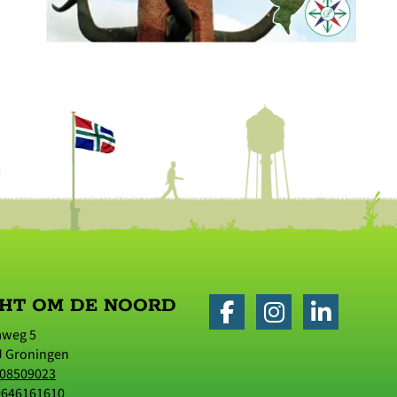
HT OM DE NOORD
aweg 5
J
Groningen
08509023
0646161610