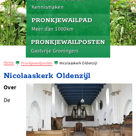
Kennismaken
PRONKJEWAILPAD
Meer dan 1000km
PRONKJEWAILPOSTEN
Gastvrije Groningers
Home
Pronkjewailposten
Nicolaaskerk Oldenzijl
Nicolaaskerk Oldenzijl
Over
De