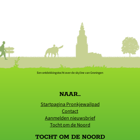
Een ontdekkingstocht over de skyline van Groningen
NAAR...
Startpagina Pronkjewailpad
Contact
Aanmelden nieuwsbrief
Tocht om de Noord
TOCHT OM DE NOORD