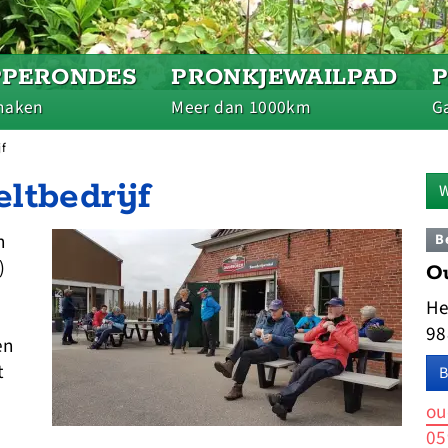
PPERONDES
PRONKJEWAILPAD
maken
Meer dan 1000km
Ga
jf
ltbedrijf
W
n
B
)
Ou
He
98
en
t
B
ou
05