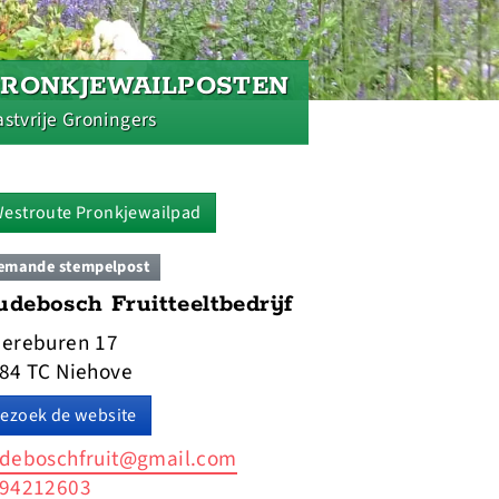
PRONKJEWAILPOSTEN
stvrije Groningers
estroute Pronkjewailpad
emande stempelpost
debosch Fruitteeltbedrijf
ereburen 17
84 TC Niehove
ezoek de website
deboschfruit@gmail.com
94212603