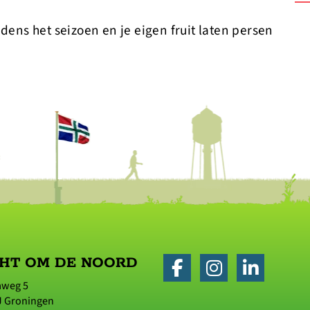
jdens het seizoen en je eigen fruit laten persen
HT OM DE NOORD
aweg 5
J
Groningen