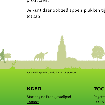
producten.
Je kunt daar ook zelf appels plukken ti
tot sap.
Een ontdekkingstocht over de skyline van Groningen
NAAR...
TOC
Startpagina Pronkjewailpad
Regatt
Contact
9731 A