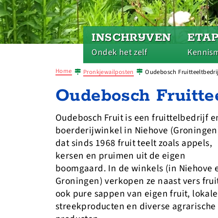
INSCHRIJVEN
ETA
Ondek het zelf
Kennis
Home
Pronkjewailposten
Oudebosch Fruitteeltbedri
Oudebosch Fruittee
Oudebosch Fruit is een fruittelbedrijf e
boerderijwinkel in Niehove (Groningen
dat sinds 1968 fruit teelt zoals appels,
kersen en pruimen uit de eigen
boomgaard. In de winkels (in Niehove 
Groningen) verkopen ze naast vers frui
ook pure sappen van eigen fruit, lokale
streekproducten en diverse agrarische