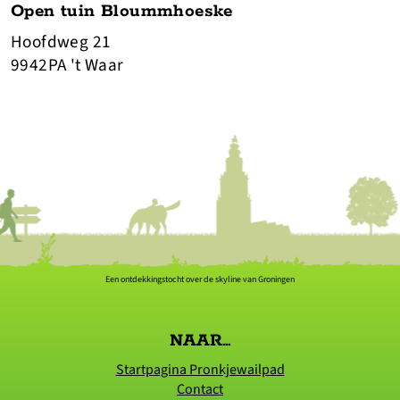
Open tuin Bloummhoeske
Hoofdweg 21
9942PA 't Waar
Een ontdekkingstocht over de skyline van Groningen
NAAR...
Startpagina Pronkjewailpad
Contact