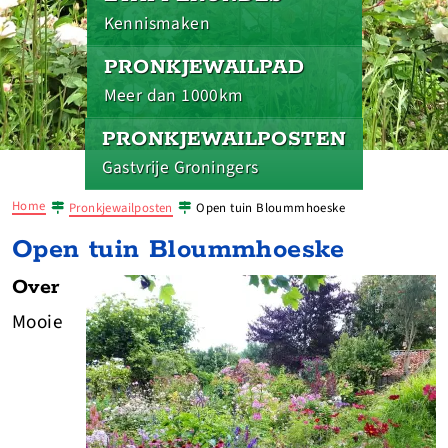
Kennismaken
PRONKJEWAILPAD
Meer dan 1000km
PRONKJEWAILPOSTEN
Gastvrije Groningers
Home
Pronkjewailposten
Open tuin Bloummhoeske
Open tuin Bloummhoeske
Over
Mooie