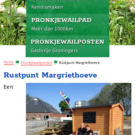
Kennismaken
PRONKJEWAILPAD
Meer dan 1000km
PRONKJEWAILPOSTEN
Gastvrije Groningers
Home
Pronkjewailposten
Rustpunt Margriethoeve
Rustpunt Margriethoeve
Een