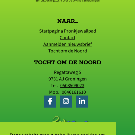
Een ontdekkingstocht over de skyline van Groningen
NAAR...
Startpagina Pronkjewailpad
Contact
Aanmelden nieuwsbrief
Tocht om de Noord
TOCHT OM DE NOORD
Regattaweg 5
9731 AJ
Groningen
Tel.
0508509023
Mob.
0646161610