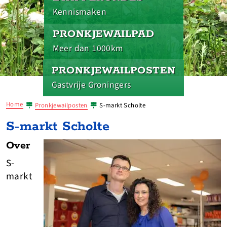
Kennismaken
PRONKJEWAILPAD
Meer dan 1000km
PRONKJEWAILPOSTEN
Gastvrije Groningers
Home
Pronkjewailposten
S-markt Scholte
S-markt Scholte
Over
S-
markt