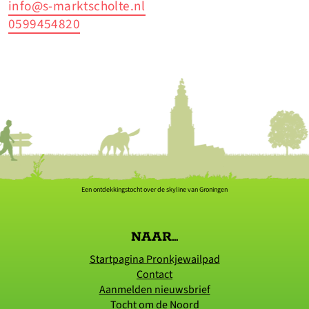
info@s-marktscholte.nl
0599454820
Een ontdekkingstocht over de skyline van Groningen
NAAR...
Startpagina Pronkjewailpad
Contact
Aanmelden nieuwsbrief
Tocht om de Noord