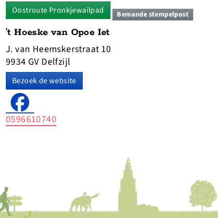
Oostroute Pronkjewailpad
Bemande stempelpost
't Hoeske van Opoe Iet
J. van Heemskerstraat 10
9934 GV Delfzijl
Bezoek de website
0596610740