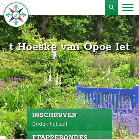
t Hoeske van Opoe Iet
INSCHRIJVEN
Ondek het zelf
ETAPPERONDES