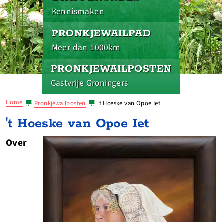
Kennismaken
PRONKJEWAILPAD
Meer dan 1000km
PRONKJEWAILPOSTEN
Gastvrije Groningers
Home
Pronkjewailposten
't Hoeske van Opoe Iet
't Hoeske van Opoe Iet
Over