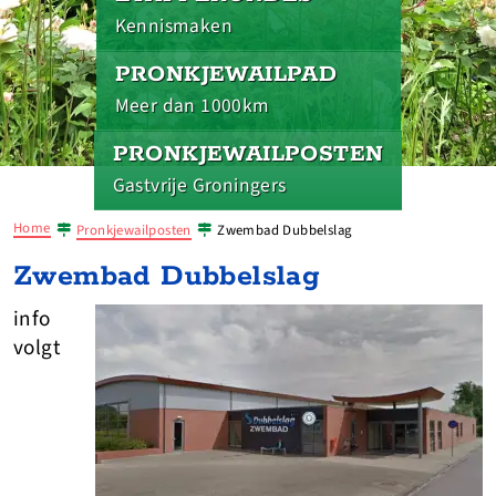
Kennismaken
PRONKJEWAILPAD
Meer dan 1000km
PRONKJEWAILPOSTEN
Gastvrije Groningers
Home
Pronkjewailposten
Zwembad Dubbelslag
Zwembad Dubbelslag
info
volgt