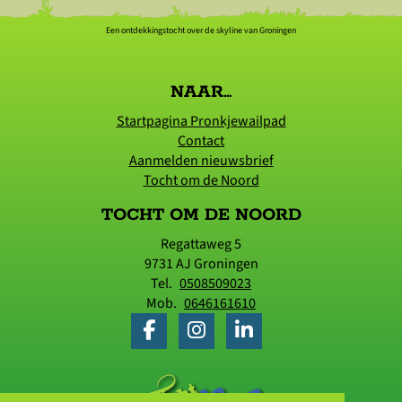
Een ontdekkingstocht over de skyline van Groningen
NAAR...
Startpagina Pronkjewailpad
Contact
Aanmelden nieuwsbrief
Tocht om de Noord
TOCHT OM DE NOORD
Regattaweg 5
9731 AJ
Groningen
Tel.
0508509023
Mob.
0646161610